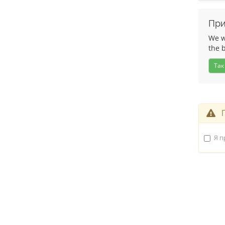
При
We wo
the 
Так
П
Я п