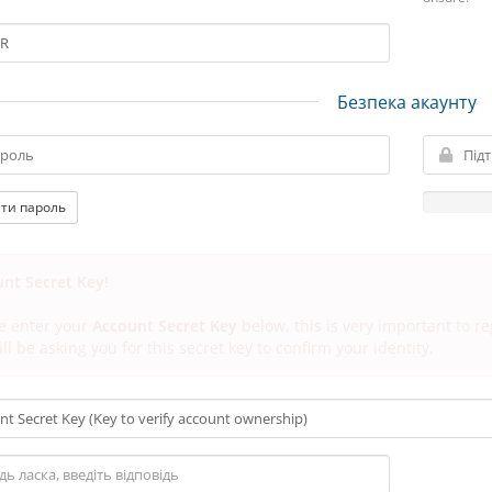
Безпека акаунту
ти пароль
nt Secret Key!
e enter your
Account Secret Key
below, this is very important to r
ll be asking you for this secret key to confirm your identity.