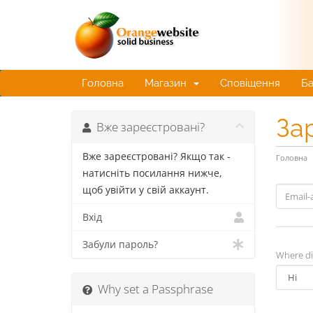
Головна
Магазин
Сповіщення
Ба
За
Вже зареєстровані?
Вже зареєстровані? Якщо так -
Головна
натисніть посилання нижче,
щоб увійти у свій аккаунт.
Вхід
Забули пароль?
Where di
Why set a Passphrase