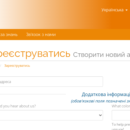
Українська
за знань
Зв'язок з нами
реєструватись
Створити новий ак
Зареєструватись
Додаткова інформац
(обов'язкові поля позначені з
d you hear about us?
What color
To help pre
unsure!