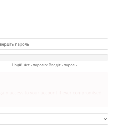
Надійність паролю: Введіть пароль
egain access to your account if ever compromised.