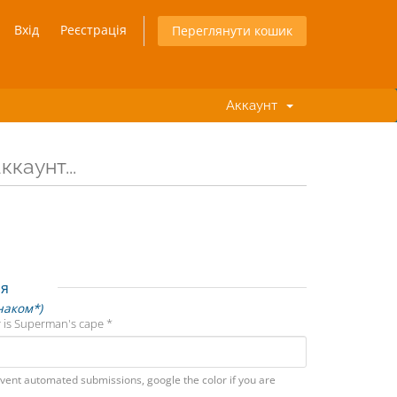
Вхід
Реєстрація
Переглянути кошик
Аккаунт
каунт...
ія
наком*)
 is Superman's cape *
vent automated submissions, google the color if you are