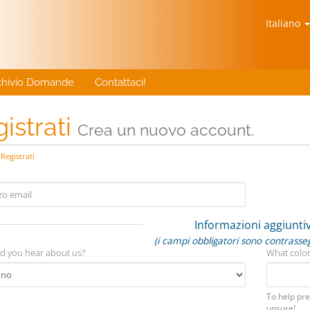
Italiano
chivio Domande
Contattaci!
istrati
Crea un nuovo account.
Registrati
Informazioni aggiunti
(i campi obbligatori sono contrasse
d you hear about us?
What color
To help pre
unsure!