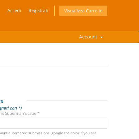
Accedi
Registrati
Visualizza Carrello
Account
ve
gnati con *)
 is Superman's cape *
vent automated submissions, google the color if you are