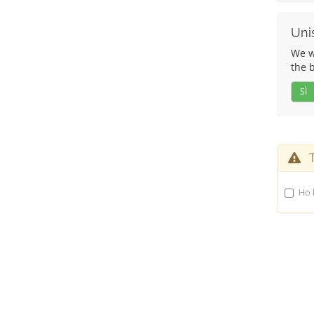
Unis
We wo
the 
SÌ
Te
Ho l