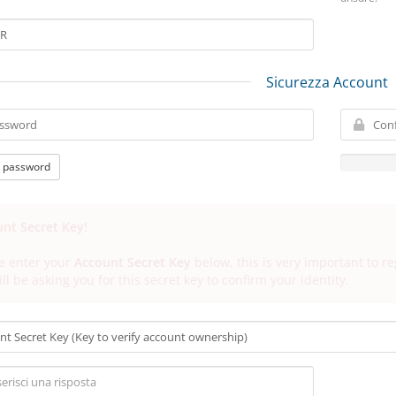
Sicurezza Account
 password
nt Secret Key!
e enter your
Account Secret Key
below, this is very important to r
ll be asking you for this secret key to confirm your identity.