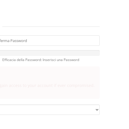
Efficacia della Password: Inserisci una Password
egain access to your account if ever compromised.