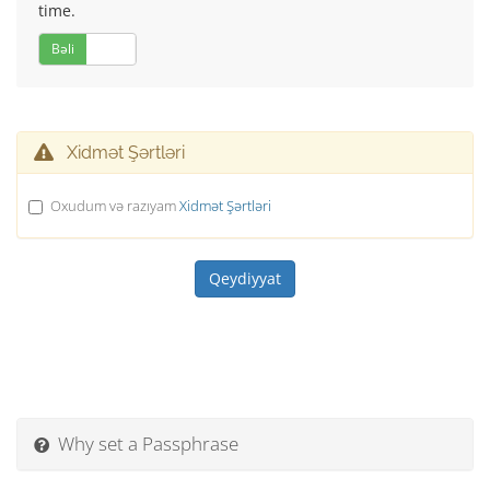
time.
Bəli
Xeyr
Xidmət Şərtləri
Oxudum və razıyam
Xidmət Şərtləri
Why set a Passphrase