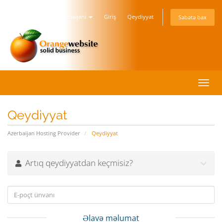
Azerbaijani
Giriş
Qeydiyyat
Səbətə bax
Naviq
keçid
Qeydiyyat
Azerbaijan Hosting Provider
Qeydiyyat
Artıq qeydiyyatdan keçmisiz?
Əlavə məlumat