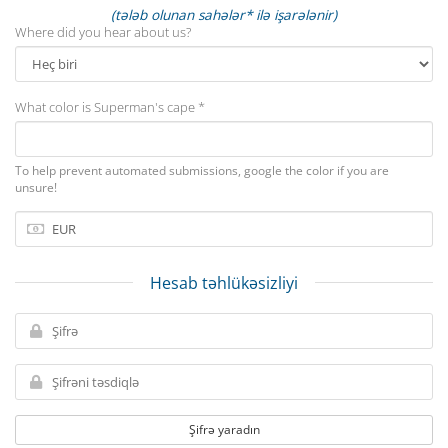
(tələb olunan sahələr* ilə işarələnir)
Where did you hear about us?
What color is Superman's cape *
To help prevent automated submissions, google the color if you are
unsure!
Hesab təhlükəsizliyi
Şifrə yaradın