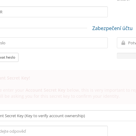
Zabezpečení účtu
vat heslo
nt Secret Key!
e enter your
Account Secret Key
below, this is very important to r
ll be asking you for this secret key to confirm your identity.