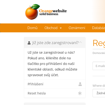
Domů
Obchod
Oznámení
Databáz
Re
Již jste zde zaregistrovaní?
Už jste se zaregistroval u nás?
Domovská 
Pokud ano, klikněte dole na
tlačítko pro přihlášení do naší
klientské oblasti, odkud můžete
spravovat svůj účet.
Přihlášení
Where di
Reset hesla