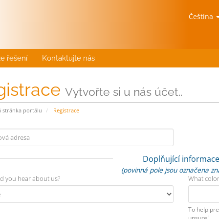
Čeština
e řešení
Kontaktujte nás
gistrace
Vytvořte si u nás účet..
stránka portálu
Registrace
Doplňující informac
(povinná pole jsou označena z
d you hear about us?
What color
To help pre
unsure!