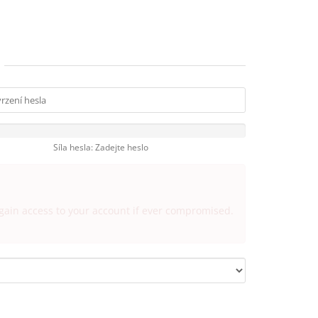
Síla hesla: Zadejte heslo
egain access to your account if ever compromised.