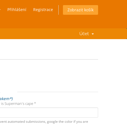
Přihlášení
Registrace
Zobrazit košík
Účet
e
nakem*)
 is Superman's cape *
vent automated submissions, google the color if you are