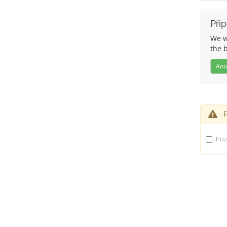
Při
We wo
the 
Ano
Po
Poz