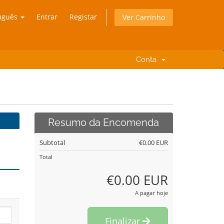
uguês
Entrar
Registar
Ver Carrinho
Conta
Resumo da Encomenda
Subtotal
€0.00 EUR
Total
€0.00 EUR
A pagar hoje
Finalizar