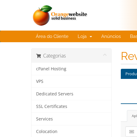
Área do Cliente
Loja
Anúncios
Ba
Re
Categorias
cPanel Hosting
Produ
VPS
Dedicated Servers
SSL Certificates
Apl
Services
Colocation