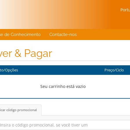
Port
se de Conhecimento
Contacte-nos
ver & Pagar
to/Opções
Preço/Ciclo
Seu carrinho está vazio
icar código promocional