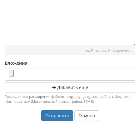
lines: 0 words: 0
сохранено
Вложения
Добавить еще
Разрешенные расширения файлов: .png, .jpg, .jpeg, .txt, .pdf, .crt, .key, .xml,
.doc, .docx, .csv (Максимальный размер файла: 30MB)
Отмена