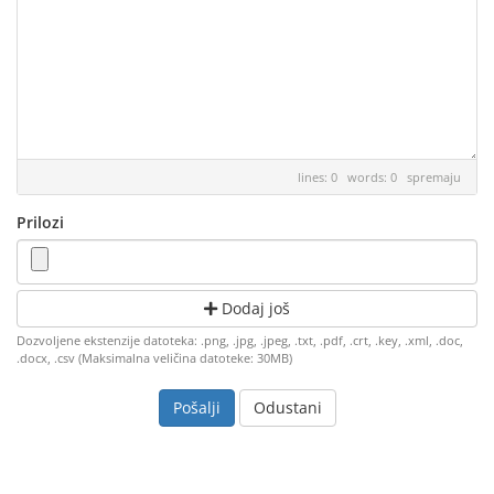
lines: 0 words: 0
spremaju
Prilozi
Dodaj još
Dozvoljene ekstenzije datoteka: .png, .jpg, .jpeg, .txt, .pdf, .crt, .key, .xml, .doc,
.docx, .csv (Maksimalna veličina datoteke: 30MB)
Odustani