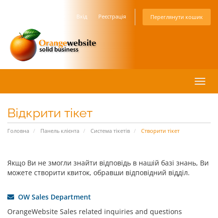
Українська
Вхід
Реєстрація
Переглянути кошик
Пере
наві
Відкрити тікет
Головна
Панель клієнта
Система тікетів
Створити тікет
Якщо Ви не змогли знайти відповідь в нашій базі знань, Ви
можете створити квиток, обравши відповідний відділ.
OW Sales Department
OrangeWebsite Sales related inquiries and questions