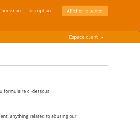
Connexion
Inscription
Afficher le panier
Espace client
u formulaire ci-dessous.
t, anything related to abusing our