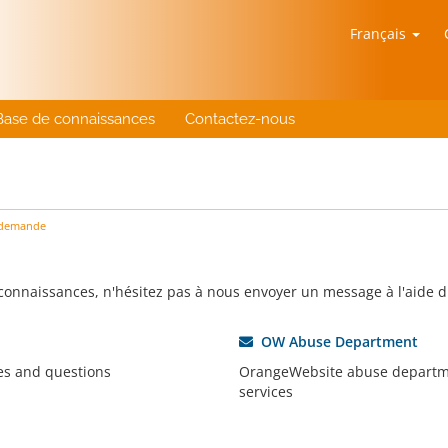
Français
Base de connaissances
Contactez-nous
 demande
 connaissances, n'hésitez pas à nous envoyer un message à l'aide d
OW Abuse Department
es and questions
OrangeWebsite abuse departmen
services