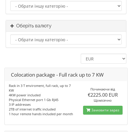
Оберіть валюту
Colocation package - Full rack up to 7 KW
Rack in 3 T enviroment, full rack, up to 7
Починаючи від
KW
€2225.00 EUR
4KW power included
Physical Ethernet port 1 Gb RJ45
Щомісячно
3 IP addresses
2TB of internet traffic included
Замовити зараз
1 hour remote hands included per month