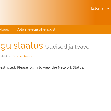
Estonian
ebaas
Võta meiega ühendust
rgu staatus
Uudised ja teave
valeht
Serveri staatus
estricted. Please log in to view the Network Status.