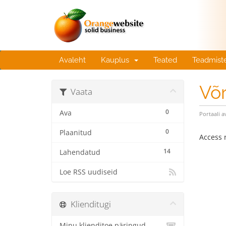
Avaleht
Kauplus
Teated
Teadmist
Võ
Vaata
0
Ava
Portaali a
0
Plaanitud
Access r
14
Lahendatud
Loe RSS uudiseid
Klienditugi
Minu klienditoe päringud