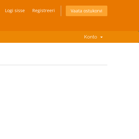
Logi sisse
Registreeri
Vaata ostukorvi
Konto