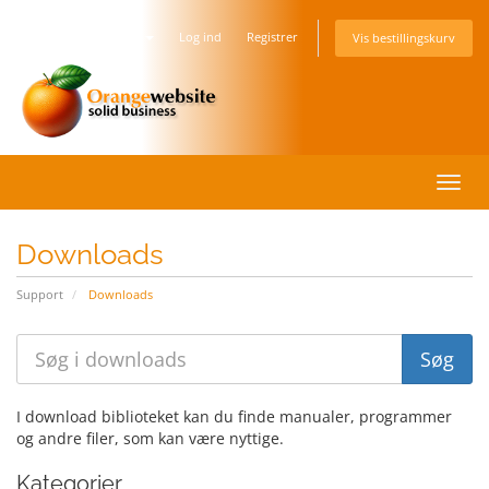
Dansk
Log ind
Registrer
Vis bestillingskurv
Skift
navig
Downloads
Support
Downloads
I download biblioteket kan du finde manualer, programmer
og andre filer, som kan være nyttige.
Kategorier