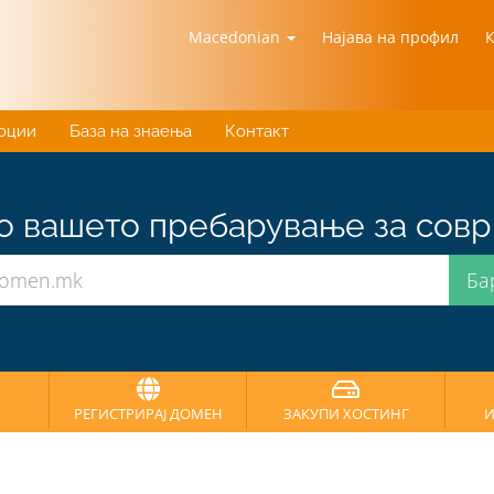
Macedonian
Најава на профил
оции
База на знаења
Контакт
о вашето пребарување за совр
РЕГИСТРИРАЈ ДОМЕН
ЗАКУПИ ХОСТИНГ
И